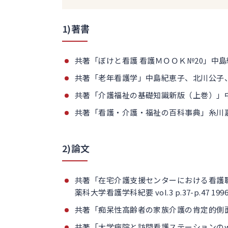
1)著書
共著「ぼけと看護 看護ＭＯＯＫ№20」中
共著「老年看護学」中島紀恵子、北川公子
共著「介護福祉の基礎知識新版（上巻）」
共著「看護・介護・福祉の百科事典」糸川
2)論文
共著「在宅介護支援センターにおける看護
薬科大学看護学科紀要 vol.3 p.37-p.47 199
共著「痴呆性高齢者の家族介護の肯定的側
共著「大学病院と訪問看護ステーションの