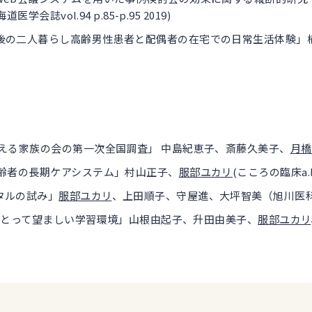
誌vol.94 p.85-p.95 2019)
後の二人暮らし高齢男性患者と配偶者の在宅での日常生活体験」
える家族の会の第一次全国調査」 中島紀恵子、斎藤久美子、
月橋
高齢者の長期ケアシステム」村山正子、
服部ユカリ
(こころの臨床a.la.c
タルの試み」
服部ユカリ
、上田順子、守屋進、大坪智美（旭川医科大学フォ
生にとって望ましい学習環境」山根由起子、升田由美子、
服部ユカリ