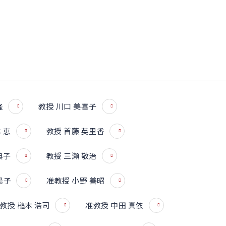
隆
教授 川口 美喜子
 恵
教授 首藤 英里香
典子
教授 三瀬 敬治
陽子
准教授 小野 善昭
教授 槌本 浩司
准教授 中田 真依