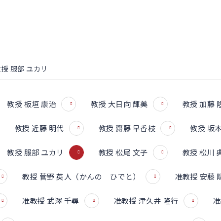
教授 服部 ユカリ
教授 板垣 康治
教授 大日向 輝美
教授 加藤 
教授 近藤 明代
教授 齋藤 早香枝
教授 坂本
教授 服部 ユカリ
教授 松尾 文子
教授 松川 
教授 菅野 英人（かんの ひでと）
准教授 安藤 
准教授 武澤 千尋
准教授 津久井 隆行
准