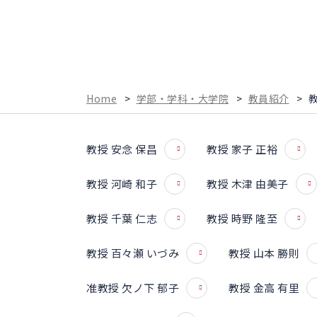
Home
>
学部・学科・大学院
>
教員紹介
>
教授 安念 保昌
教授 家子 正裕
教授 河崎 和子
教授 木津 由美子
教授 千葉 仁志
教授 時野 隆至
教授 百々瀬 いづみ
教授 山本 勝則
准教授 欠ノ下 郁子
教授 金高 有里