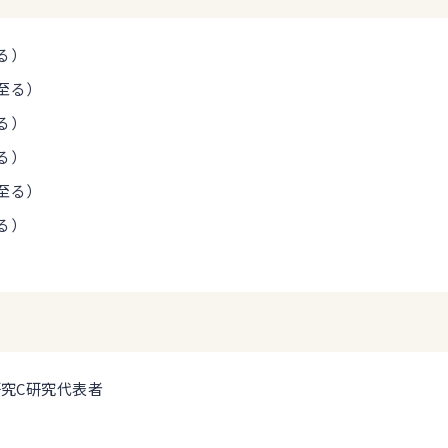
る）
至る）
る）
る）
至る）
る）
究C研究代表者