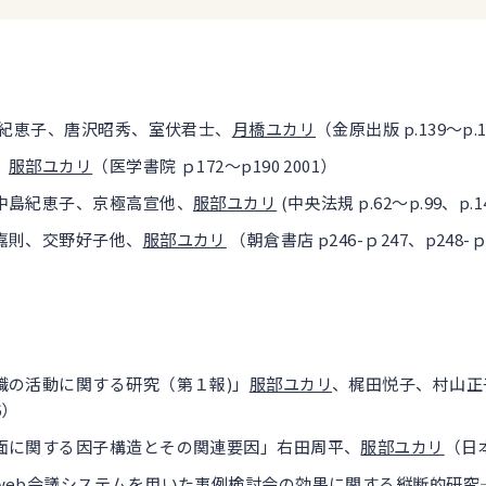
島紀恵子、唐沢昭秀、室伏君士、
月橋ユカリ
（金原出版 p.139〜p.1
、
服部ユカリ
（医学書院 ｐ172～p190 2001）
中島紀恵子、京極高宣他、
服部ユカリ
(中央法規 p.62～p.99、p.1
嘉則、交野好子他、
服部ユカリ
（朝倉書店 p246-ｐ247、p248-ｐ2
職の活動に関する研究（第１報)」
服部ユカリ
、梶田悦子、村山正
6）
面に関する因子構造とその関連要因」右田周平、
服部ユカリ
（日本
web会議システムを用いた事例検討会の効果に関する縦断的研究