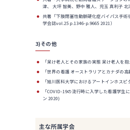
津、 大坪 智美、野中 雅人、児玉 真利子 北海道医学会
共著「下肢閉塞性動脈硬化症バイパス手術
学会誌vol.25 p.1346-p.9665 2021）
3)その他
「呆け老人とその家族の実態 呆け老人を抱
「世界の看護 オーストラリアとカナダの
「旭川医科大学におけるアートインホスピ
「COVID-19の流行時に入学した看護学
ン 2020)
主な所属学会