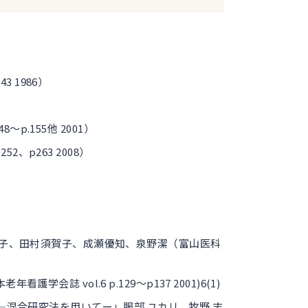
43 1986）
48～p.155他 2001）
52、p263 2008）
子、田村須賀子、成瀬優知、泉野潔（富山医科
老年看護学会誌 vol.6 p.129～p137 2001)6(1)
―混合研究法を用いてー」
服部 ユカリ
、牧野 志