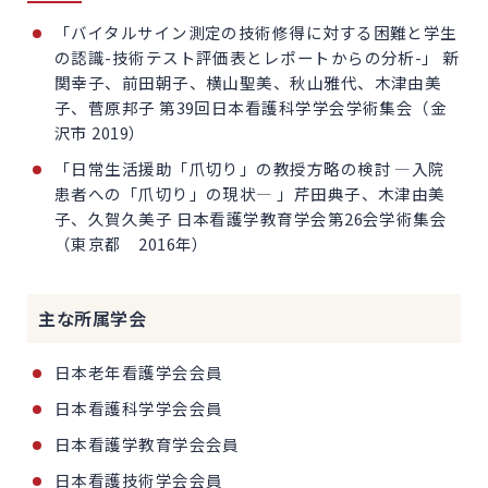
「バイタルサイン測定の技術修得に対する困難と学生
の認識-技術テスト評価表とレポートからの分析-」 新
関幸子、前田朝子、横山聖美、秋山雅代、木津由美
子、菅原邦子 第39回日本看護科学学会学術集会（金
沢市 2019）
「日常生活援助「爪切り」の教授方略の検討 ―入院
患者への「爪切り」の現状― 」芹田典子、木津由美
子、久賀久美子 日本看護学教育学会第26会学術集会
（東京都 2016年）
主な所属学会
日本老年看護学会会員
日本看護科学学会会員
日本看護学教育学会会員
日本看護技術学会会員