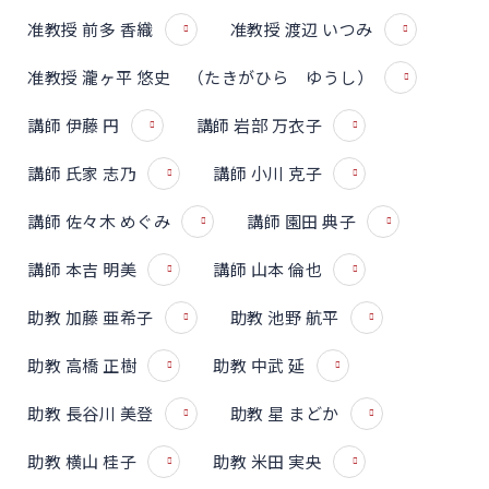
准教授 前多 香織
准教授 渡辺 いつみ
准教授 瀧ヶ平 悠史 （たきがひら ゆうし）
講師 伊藤 円
講師 岩部 万衣子
講師 氏家 志乃
講師 小川 克子
講師 佐々木 めぐみ
講師 園田 典子
講師 本吉 明美
講師 山本 倫也
助教 加藤 亜希子
助教 池野 航平
助教 高橋 正樹
助教 中武 延
助教 長谷川 美登
助教 星 まどか
助教 横山 桂子
助教 米田 実央