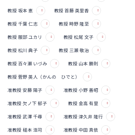
教授 坂本 恵
教授 首藤 英里香
教授 千葉 仁志
教授 時野 隆至
教授 服部 ユカリ
教授 松尾 文子
教授 松川 典子
教授 三瀬 敬治
教授 百々瀬 いづみ
教授 山本 勝則
教授 菅野 英人（かんの ひでと）
准教授 安藤 陽子
准教授 小野 善昭
准教授 欠ノ下 郁子
教授 金高 有里
准教授 武澤 千尋
准教授 津久井 隆行
准教授 槌本 浩司
准教授 中田 真依