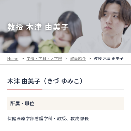
教授 木津 由美子
Home
>
学部・学科・大学院
>
教員紹介
>
教授 木津 由美子
木津 由美子（きづ ゆみこ）
所属・職位
保健医療学部看護学科・教授、教務部長