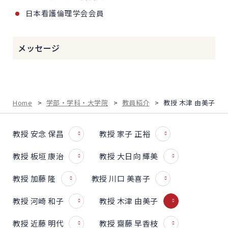
日本看護倫理学会会員
メッセージ
Home
>
学部・学科・大学院
>
教員紹介
>
教授 木津 由美子
教授 安念 保昌
教授 家子 正裕
教授 板垣 康治
教授 大日向 輝美
教授 加藤 隆
教授 川口 美喜子
教授 河崎 和子
教授 木津 由美子
教授 近藤 明代
教授 齋藤 早香枝