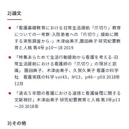
2)論文
「看護基礎教育における日常生活援助「爪切り」教育
についての一考察-入院患者への「爪切り」援助に関
する実態調査から-」木津由美子,園田典子 研究紀要教
育と人格 第4号 p10～18 2019
「特集あらためて生活行動援助から看護を考える-日
常生活援助における看護師の「爪切り」の現状と認
識」 園田典子、木津由美子、久賀久美子 看護の科学
社 看護実践の科学 vol43，№13，p46－p50 2018年
12月
「過去５年間の看護における道徳と看護倫理に関する
文献検討」木津由美子 研究紀要教育と人格 第3号p13
～20 2018年
3)その他