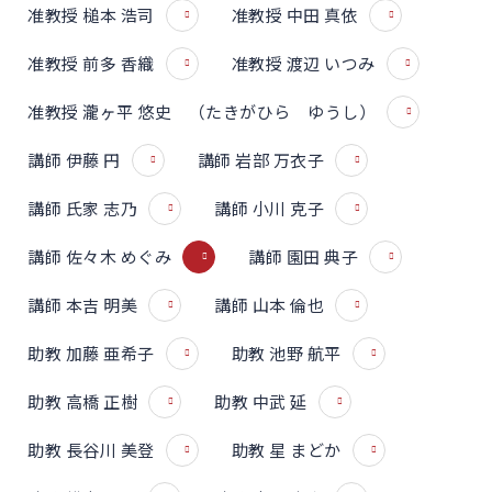
准教授 槌本 浩司
准教授 中田 真依
准教授 前多 香織
准教授 渡辺 いつみ
准教授 瀧ヶ平 悠史 （たきがひら ゆうし）
講師 伊藤 円
講師 岩部 万衣子
講師 氏家 志乃
講師 小川 克子
講師 佐々木 めぐみ
講師 園田 典子
講師 本吉 明美
講師 山本 倫也
助教 加藤 亜希子
助教 池野 航平
助教 高橋 正樹
助教 中武 延
助教 長谷川 美登
助教 星 まどか