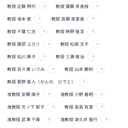
教授 近藤 明代
教授 齋藤 早香枝
教授 坂本 恵
教授 首藤 英里香
教授 千葉 仁志
教授 時野 隆至
教授 服部 ユカリ
教授 松尾 文子
教授 松川 典子
教授 三瀬 敬治
教授 百々瀬 いづみ
教授 山本 勝則
教授 菅野 英人（かんの ひでと）
准教授 安藤 陽子
准教授 小野 善昭
准教授 欠ノ下 郁子
教授 金高 有里
准教授 武澤 千尋
准教授 津久井 隆行