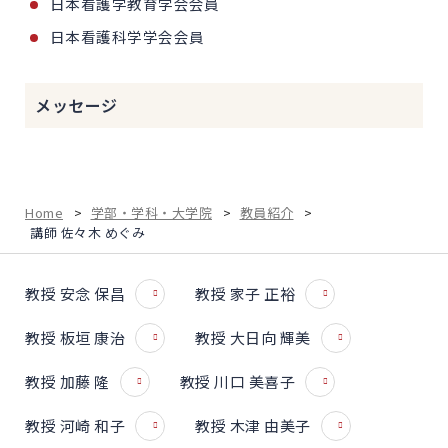
日本看護学教育学会会員
日本看護科学学会会員
メッセージ
Home
>
学部・学科・大学院
>
教員紹介
>
講師 佐々木 めぐみ
教授 安念 保昌
教授 家子 正裕
教授 板垣 康治
教授 大日向 輝美
教授 加藤 隆
教授 川口 美喜子
教授 河崎 和子
教授 木津 由美子